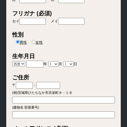
フリガナ (必須)
セイ
メイ
性別
男性
女性
生年月日
年
月
日
ご住所
〒
-
(例)茨城県ひたちなか市共栄町８－１８
(建物名 部屋番号)