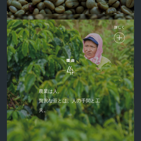
コーヒー豆は農作物、農業は人です。変わらぬ人、変わらぬ
情熱、変わらぬ農園への愛が何より大切。コーヒー豆づくり
農業は人。
は、農園従事者の「人柄と情熱」「技術とアイデア」なので
贅沢な豆とは、人の手間と工
す。信頼する現地の生産者たちは、発想力もパワフル。贅沢
とは、値段ではなく、工夫と手間のこと。豆の価値を決める
夫。
のは、生産者の思いのたけです。