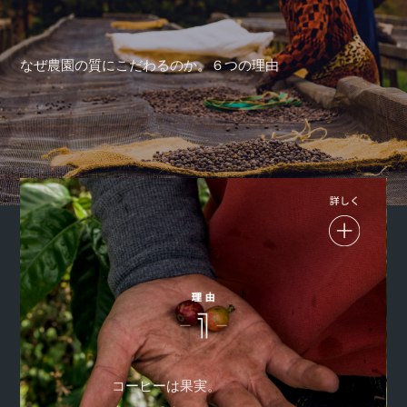
なぜ農園の質にこだわるのか。６つの理由
機械より、伝統の天日乾燥の方が、うまみを引き出す上でず
っと高性能。だから、サザ農園は手摘みと天日乾燥にこだわ
コーヒーは果実。
っています。取引する農園の多くも同じ考え方。太陽の力と