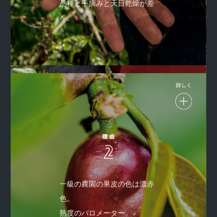
品種と手摘みと天日乾燥が差
匠の技で、じっくりと豆の水分を抜くことで、果実のおいし
さが染み込みコーヒーはあまくなります。人工の力より、自
を。
然な方が、コーヒー豆にストレスが少ないのです。
完熟の生コーヒーチェリーは、驚くほどあまくておいしい。
果皮の色づきが、「味や香りの濃さ」につながります。サザ
一級の農園の果皮の色は濃赤
が惚れている品種ゲイシャは、熟度でバラの香水を思わせる
色。
特別な香りと、数々のフルーツを思わせる濃厚なあまみがあ
熟度のバロメーター。