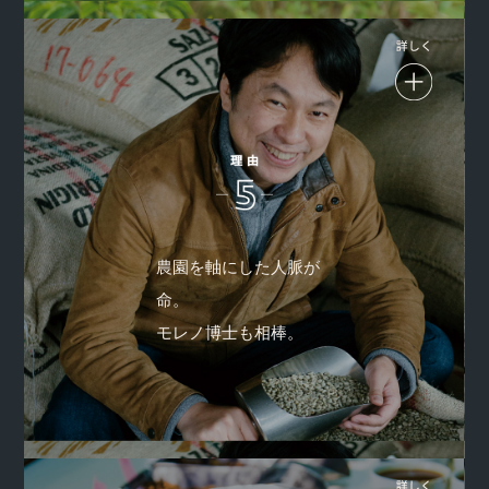
農学部卒の代表取締役 鈴木太郎。1年の120日超は海外。産地
の人脈を広げ、ずばぬけた豆／種子を探し出し、世界中の農
農園を軸にした人脈が
園のプロたちとの交流を通して、歴史のある在来品種由来の
命。
コーヒーを研究開発。元コロンビア国立コーヒー生産者連合
会の重鎮、コーヒー界の世界的権威、エドガー・モレノ化学
モレノ博士も相棒。
博士も経営パートナーです。