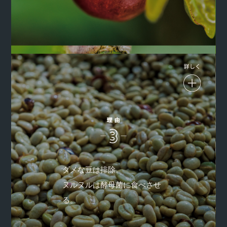
ります。
サザ農園はもちろん、パートナーの農園も、ダメな豆は一粒
も見逃さない。ぜんぶ除去します。最上級のコーヒー豆は、
ダメな豆は排除。
面倒をいとわない執念から生まれます。果皮を取り除き、天
ヌルヌルは酵母菌に食べさせ
然酵母に果肉を食べさせヌルヌルをきれいさっぱり除去し
て、比重別選別で水に浮いた軽い豆を排除し、均一でおいし
る。
さがつまった重い豆だけ残します。