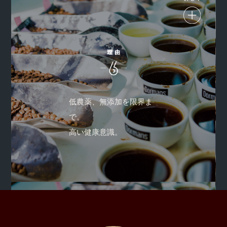
お客様は神様、ではなく人間です。意識の高い農園は、おい
しさと健康のために、継続的な低農薬を限界まで。
またコーヒー豆の購入は、産地でたくさん集めてとことん試
低農薬、無添加を限界ま
して厳選します。品質基準は、『甘さとコク』『香りと濃
で。
さ』『綺麗な後味』。農園も売買のビジネスパーソンも、コ
高い健康意識。
ーヒーにいちずだからこそ、意見を交わしながらおいしいコ
ーヒーを追求できます。